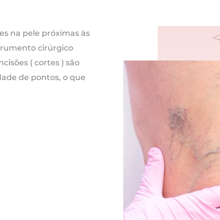
ões na pele próximas às
strumento cirúrgico
cisões ( cortes ) são
dade de pontos, o que