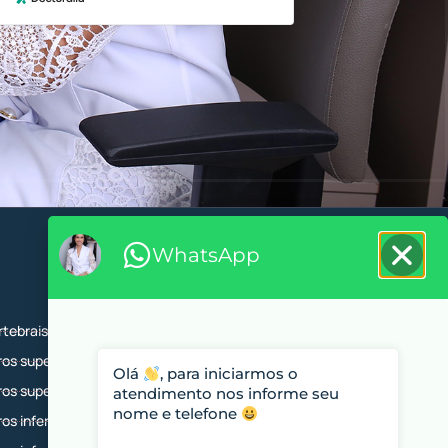
WhatsApp
rtebrais
os superiores
Olá
,
para iniciarmos o
os superiores
atendimento nos informe seu
nome e telefone
s inferiores