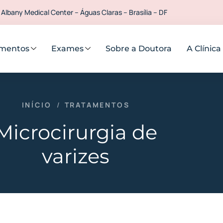
 Albany Medical Center – Águas Claras – Brasília – DF
amentos
Exames
Sobre a Doutora
A Clínica
INÍCIO
/
TRATAMENTOS
Microcirurgia de
varizes