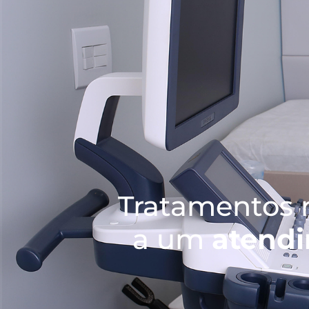
Tratamentos 
a um
atend