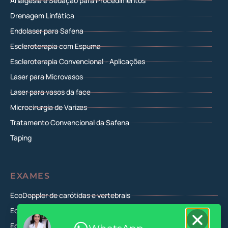
Analgesia e Sedação para Procedimentos
Drenagem Linfática
Endolaser para Safena
Escleroterapia com Espuma
Escleroterapia Convencional - Aplicações
Laser para Microvasos
Laser para vasos da face
Microcirurgia de Varizes
Tratamento Convencional da Safena
Taping
EXAMES
EcoDoppler de carótidas e vertebrais
EcoDoppler venoso de membros superiores
EcoDoppler arterial de membros superiores