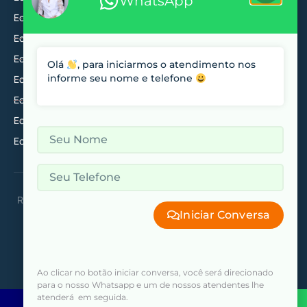
WhatsApp
EcoDoppler venoso de membros inferiores
EcoDoppler arterial de membros inferiores
EcoDoppler de aorta e ilíacas
Olá
,
para iniciarmos o atendimento nos
informe seu nome e telefone
EcoDoppler de aorta e artérias renais
EcoDoppler de fístulas para hemodiálise
EcoDoppler de artérias mesentéricas ou viscerais
EcoDoppler de veia cava inferior e de veias ilíacas
Responsável Técnica: Dra. Viviane Queli Macedo de Alcântara |
Iniciar Conversa
CRM/DF: 20979 - RQEs: 12512 E 12977
Ao clicar no botão iniciar conversa, você será direcionado
Desenvolvido por Criattus Agência
para o nosso Whatsapp e um de nossos atendentes lhe
atenderá em seguida.
Fale pelo
Ligue agora
Digital