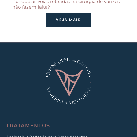
Por que as veias retiradas na cirurgia de varizes
não fazem falta?
VEJA MAIS
TRATAMENTOS